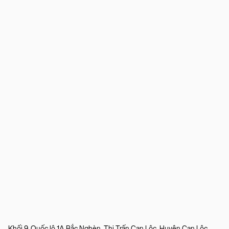
Khối 9, Quốc lộ 1A Bắc Nghèn, Thị Trấn Can Lộc, Huyện Can Lộc