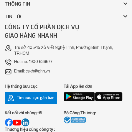
THÔNG TIN
TIN TỨC
CÔNG TY CỔ PHẦN DỊCH VỤ
GIAO HÀNG NHANH
Trụ sở: 405/15 Xô Viết Nghệ Tĩnh, Phường Bình Thạnh,
TP.HCM
Hotline: 1900 636677
Email: cskh@ghn.vn
Hệ thống bưu cục
Tải App lên đơn
Tìm bưu cục gần bạn
Kết nối với chúng tôi
Bộ Công Thương:
Thương hiệu cùng công ty :