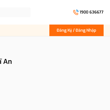
1900 636677
Đăng Ký / Đăng Nhập
ĩ An