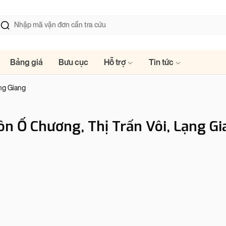
Bảng giá
Bưu cục
Hỗ trợ
Tin tức
ng Giang
ôn Ố Chương, Thị Trấn Vôi, Lạng Gi